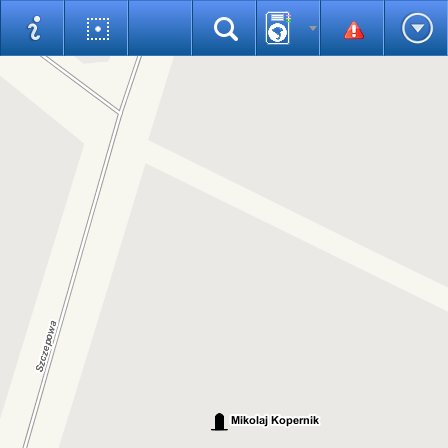
Pomiary
Mapa
Wybrane obiekty
Statystyki
Pomoc
Warstwy