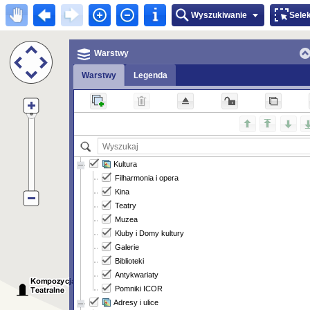
Wyszukiwanie
Sele
Warstwy
Warstwy
Legenda
Kultura
Filharmonia i opera
Kina
Teatry
Muzea
Kluby i Domy kultury
Galerie
Biblioteki
Antykwariaty
Pomniki ICOR
Adresy i ulice