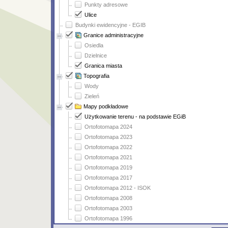
Punkty adresowe
Ulice
Budynki ewidencyjne - EGIB
Granice administracyjne
Osiedla
Dzielnice
Granica miasta
Topografia
Wody
Zieleń
Mapy podkładowe
Użytkowanie terenu - na podstawie EGiB
Ortofotomapa 2024
Ortofotomapa 2023
Ortofotomapa 2022
Ortofotomapa 2021
Ortofotomapa 2019
Ortofotomapa 2017
Ortofotomapa 2012 - ISOK
Ortofotomapa 2008
Ortofotomapa 2003
Ortofotomapa 1996