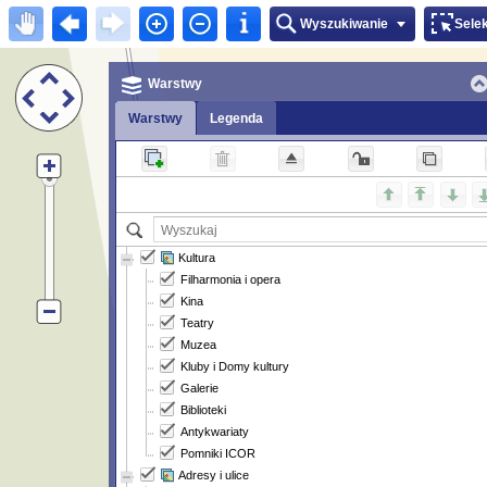
Wyszukiwanie
Sele
Warstwy
Warstwy
Legenda
Kultura
Filharmonia i opera
Kina
Teatry
Muzea
Kluby i Domy kultury
Galerie
Biblioteki
Antykwariaty
Pomniki ICOR
Adresy i ulice