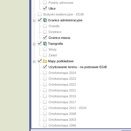
Punkty adresowe
Ulice
Budynki ewidencyjne - EGIB
Granice administracyjne
Osiedla
Dzielnice
Granica miasta
Topografia
Wody
Zieleń
Mapy podkładowe
Użytkowanie terenu - na podstawie EGiB
Ortofotomapa 2024
Ortofotomapa 2023
Ortofotomapa 2022
Ortofotomapa 2021
Ortofotomapa 2019
Ortofotomapa 2017
Ortofotomapa 2012 - ISOK
Ortofotomapa 2008
Ortofotomapa 2003
Ortofotomapa 1996