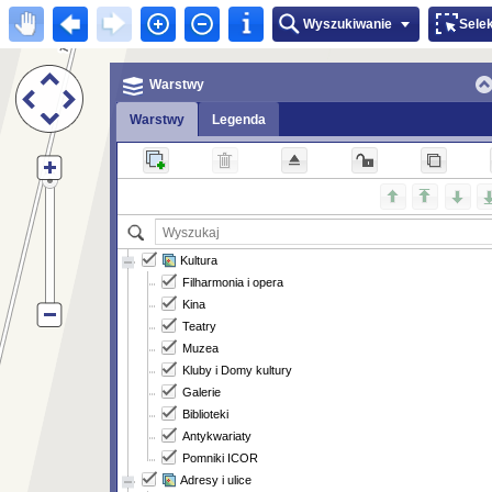
Wyszukiwanie
Sele
Warstwy
Warstwy
Legenda
Kultura
Filharmonia i opera
Kina
Teatry
Muzea
Kluby i Domy kultury
Galerie
Biblioteki
Antykwariaty
Pomniki ICOR
Adresy i ulice