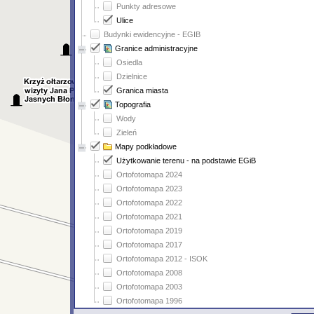
Punkty adresowe
Ulice
Budynki ewidencyjne - EGIB
Granice administracyjne
Osiedla
Dzielnice
Granica miasta
Topografia
Wody
Zieleń
Mapy podkładowe
Użytkowanie terenu - na podstawie EGiB
Ortofotomapa 2024
Ortofotomapa 2023
Ortofotomapa 2022
Ortofotomapa 2021
Ortofotomapa 2019
Ortofotomapa 2017
Ortofotomapa 2012 - ISOK
Ortofotomapa 2008
Ortofotomapa 2003
Ortofotomapa 1996