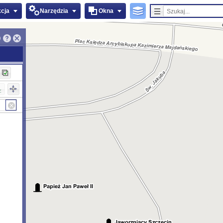
kcja
Narzędzia
Okna