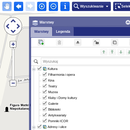
Wyszukiwanie
Sele
Warstwy
Warstwy
Legenda
Kultura
Filharmonia i opera
Kina
Teatry
Muzea
Kluby i Domy kultury
Galerie
Biblioteki
Antykwariaty
Pomniki ICOR
Adresy i ulice