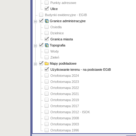
Punkty adresowe
Ulice
Budynki ewidencyjne - EGIB
Granice administracyjne
Osiedla
Dzielnice
Granica miasta
Topografia
Wody
Zieleń
Mapy podkładowe
Użytkowanie terenu - na podstawie EGiB
Ortofotomapa 2024
Ortofotomapa 2023
Ortofotomapa 2022
Ortofotomapa 2021
Ortofotomapa 2019
Ortofotomapa 2017
Ortofotomapa 2012 - ISOK
Ortofotomapa 2008
Ortofotomapa 2003
Ortofotomapa 1996