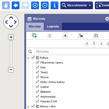
Wyszukiwanie
Sele
Warstwy
Warstwy
Legenda
Kultura
Filharmonia i opera
Kina
Teatry
Muzea
Kluby i Domy kultury
Galerie
Biblioteki
Antykwariaty
Pomniki ICOR
Adresy i ulice