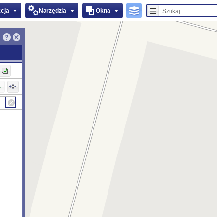
kcja
Narzędzia
Okna