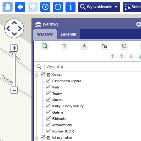
Wyszukiwanie
Sele
Warstwy
Warstwy
Legenda
Kultura
Filharmonia i opera
Kina
Teatry
Muzea
Kluby i Domy kultury
Galerie
Biblioteki
Antykwariaty
Pomniki ICOR
Adresy i ulice