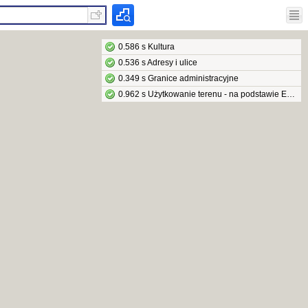
0.586 s Kultura
0.536 s Adresy i ulice
0.349 s Granice administracyjne
0.962 s Użytkowanie terenu - na podstawie EGiB