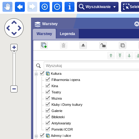
Wyszukiwanie
Sele
Warstwy
Warstwy
Legenda
Kultura
Filharmonia i opera
Kina
Teatry
Muzea
Kluby i Domy kultury
Galerie
Biblioteki
Antykwariaty
Pomniki ICOR
Adresy i ulice