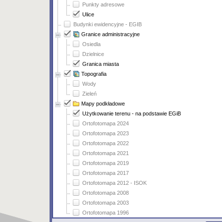
Punkty adresowe
Ulice
Budynki ewidencyjne - EGIB
Granice administracyjne
Osiedla
Dzielnice
Granica miasta
Topografia
Wody
Zieleń
Mapy podkładowe
Użytkowanie terenu - na podstawie EGiB
Ortofotomapa 2024
Ortofotomapa 2023
Ortofotomapa 2022
Ortofotomapa 2021
Ortofotomapa 2019
Ortofotomapa 2017
Ortofotomapa 2012 - ISOK
Ortofotomapa 2008
Ortofotomapa 2003
Ortofotomapa 1996