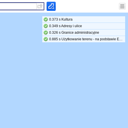
0.373 s Kultura
0.349 s Adresy i ulice
0.326 s Granice administracyjne
0.885 s Użytkowanie terenu - na podstawie EGiB