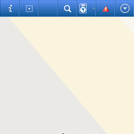
Pomiary
Mapa
Wybrane obiekty
Statystyki
Pomoc
Warstwy