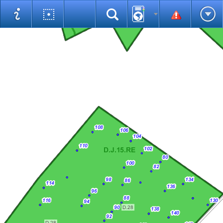
Pomiary
Wybrane obiekty
Statystyki
Pomoc
Wyszukiwarka uniwersalna
Użytkownik